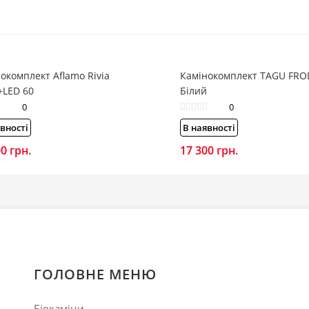
окомплект Aflamo Rivia
Камінокомплект TAGU FRO
+LED 60
Білий
0
0
вності
В наявності
00
грн.
17 300
грн.
ГОЛОВНЕ МЕНЮ
Біокаміни