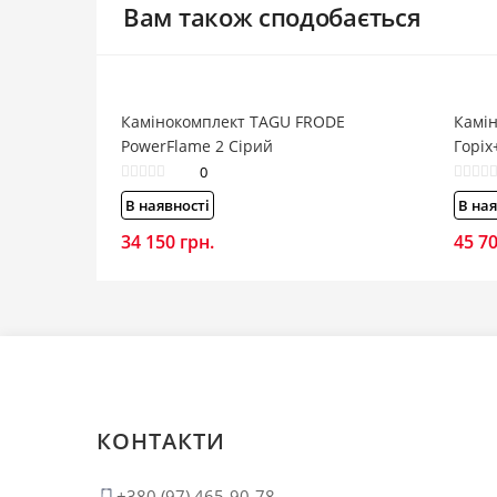
Вам також сподобається
Камінокомплект TAGU FRODE
Камін
PowerFlame 2 Сірий
Горіх
0
В наявності
В ная
34 150
грн.
45 7
КОНТАКТИ
+380 (97) 465-90-78