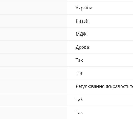
Україна
Китай
МДФ
Дрова
Так
1.8
Регулювання яскравості п
Так
Так