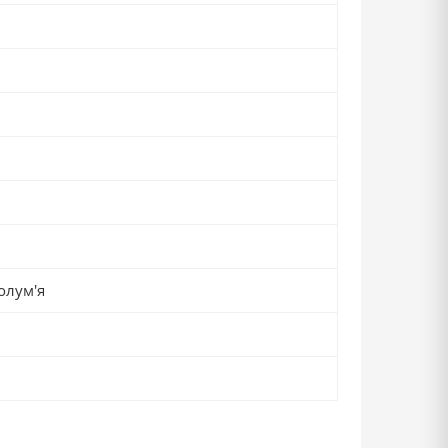
олум'я