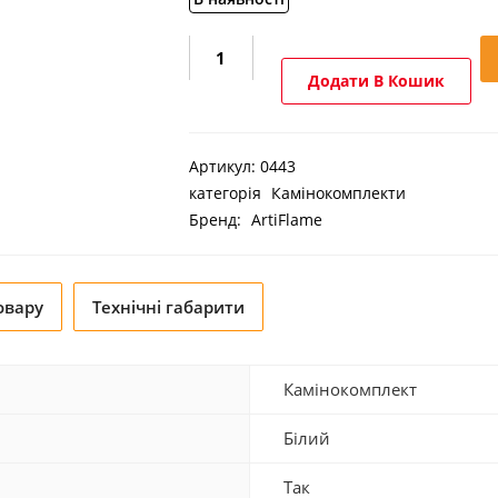
Камінокомплект
ArtiFlame
Додати В Кошик
Boston
AF28S
білий
Артикул:
0443
кількість
категорія
Камінокомплекти
Бренд:
ArtiFlame
овару
Технічні габарити
Камінокомплект
Білий
Так