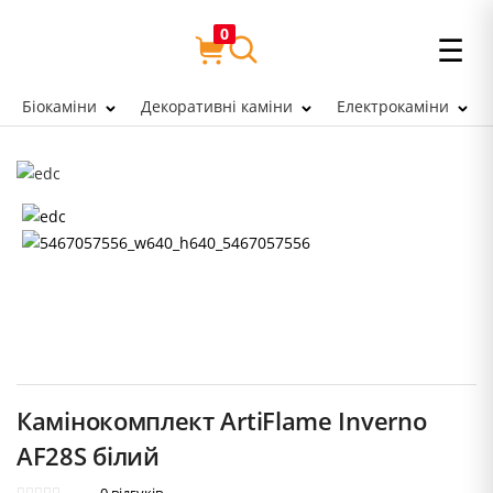
0
☰
Біокаміни
Декоративні каміни
Електрокаміни
Камінокомплект ArtiFlame Inverno
AF28S білий