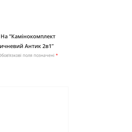
 На “Камінокомплект
ричневий Антик 2в1”
Обов’язкові поля позначені
*