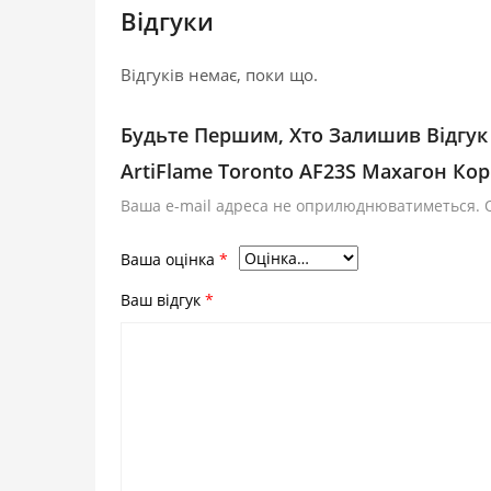
Відгуки
Відгуків немає, поки що.
Будьте Першим, Хто Залишив Відгук
ArtiFlame Toronto AF23S Махагон Ко
Ваша e-mail адреса не оприлюднюватиметься.
Ваша оцінка
*
Ваш відгук
*