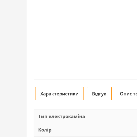
Характеристики
Відгук
Опис т
Тип електрокаміна
Колір