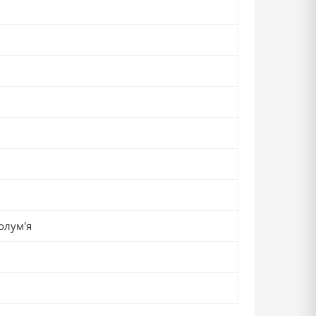
олум'я