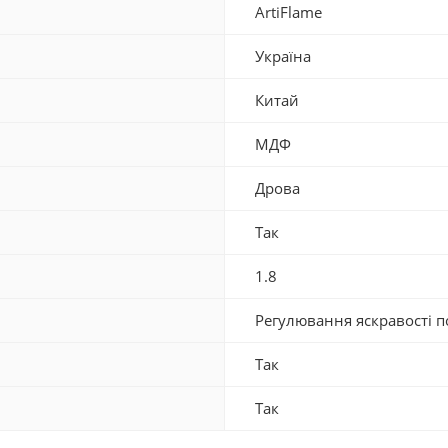
ArtiFlame
Україна
Китай
МДФ
Дрова
Так
1.8
Регулювання яскравості п
Так
Так