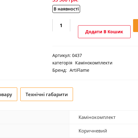
В наявності
Камінокомплект
ArtiFlame
Додати В Кошик
Toronto
AF23S
махагон
Артикул:
0437
коричневий
категорія
Камінокомплекти
антик
Бренд:
ArtiFlame
2в1
кількість
овару
Технічні габарити
Камінокомплект
Коричневий