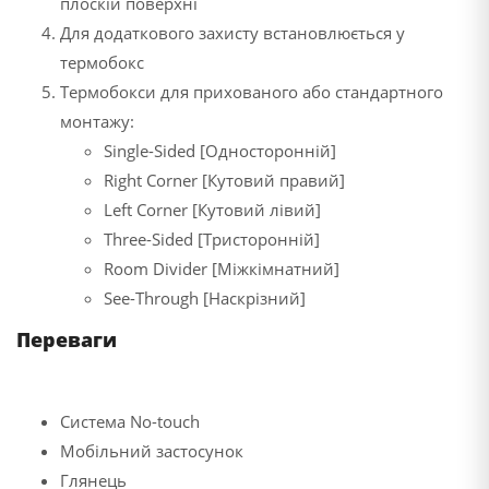
плоскій поверхні
Для додаткового захисту встановлюється у
термобокс
Термобокси для прихованого або стандартного
монтажу:
Single-Sided [Односторонній]
Right Corner [Кутовий правий]
Left Corner [Кутовий лівий]
Three-Sided [Тристоронній]
Room Divider [Міжкімнатний]
See-Through [Наскрізний]
Переваги
Cистема No-touch
Мобільний застосунок
Глянець