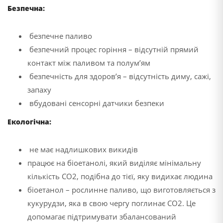
Безпечна:
безпечне паливо
безпечний процес горіння – відсутній прямий
контакт між паливом та полум’ям
безпечність для здоровʼя – відсутність диму, сажі,
запаху
вбудовані сенсорні датчики безпеки
Екологічна:
не має надлишкових викидів
працює на біоетанолі, який виділяє мінімальну
кількість CO2, подібна до тієї, яку видихає людина
біоетанол – рослинне паливо, що виготовляється з
кукурудзи, яка в свою чергу поглинає CO2. Це
допомагає підтримувати збалансований