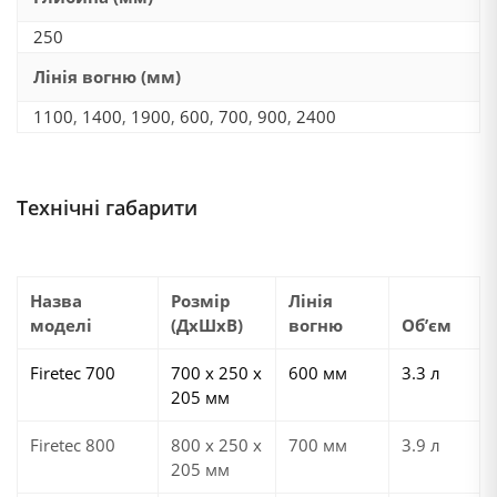
250
Лінія вогню (мм)
1100
,
1400
,
1900
,
600
,
700
,
900
,
2400
Технічні габарити
Назва
Розмір
Лінія
моделі
(ДхШхВ)
вогню
Об’єм
Firetec 700
700 х 250 х
600 мм
3.3 л
205 мм
Firetec 800
800 х 250 х
700 мм
3.9 л
205 мм