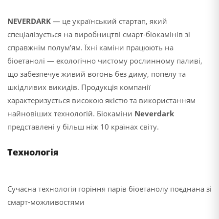
NEVERDARK
— це український стартап, який
спеціалізується на виробництві смарт-біокамінів зі
справжнім полум’ям.
Їхні каміни працюють на
біоетанолі — екологічно чистому рослинному паливі,
що забезпечує живий вогонь без диму, попелу та
шкідливих викидів. Продукція компанії
характеризується високою якістю та використанням
найновіших технологій. Біокаміни
Neverdark
представлені у більш ніж 10 країнах світу.
Технологія
Сучасна технологія горіння парів біоетанолу
поєднана зі
смарт-можливостями