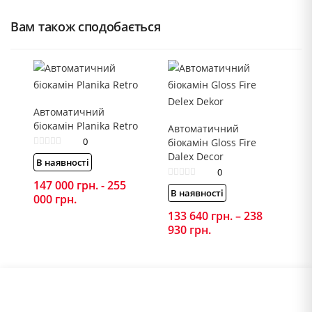
Вам також сподобається
Автоматичний
біокамін Planika Retro
Автоматичний
0
біокамін Gloss Fire
Dalex Decor
В наявності
0
147 000
грн.
-
255
В наявності
000
грн.
133 640
грн.
–
238
930
грн.
Price
range:
133
640 грн.
through
238