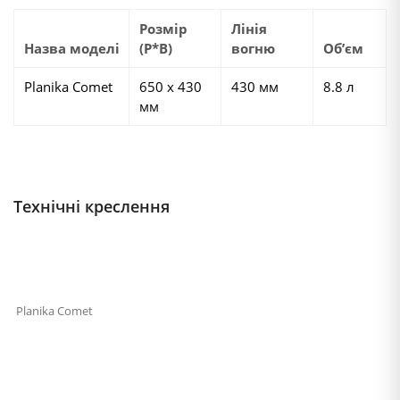
Розмір
Лінія
Назва моделі
(Р*В)
вогню
Об’єм
Planika Comet
650 х 430
430 мм
8.8 л
мм
Технічні креслення
Planika Comet