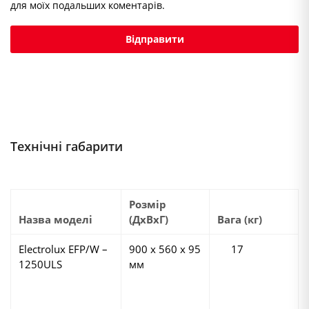
для моїх подальших коментарів.
Технічні габарити
Розмір
Назва моделі
(ДхВхГ)
Вага (кг)
Electrolux EFP/W –
900 х 560 х 95
17
1250ULS
мм