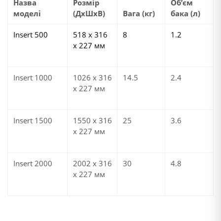
Назва
Розмір
Об’єм
моделі
(ДхШхВ)
Вага (кг)
бака (л)
Insert 500
518 х 316
8
1.2
х 227 мм
Insert 1000
1026 х 316
14.5
2.4
х 227 мм
Insert 1500
1550 х 316
25
3.6
х 227 мм
Insert 2000
2002 х 316
30
4.8
х 227 мм