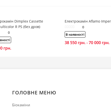
рокамін Dimplex Cassette
Електрокамін Aflamo Imper
ulticolor R PS (без дров)
0
0
В наявності
вності
38 550
грн.
-
70 000
грн.
00
грн.
ГОЛОВНЕ МЕНЮ
Біокаміни