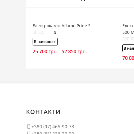
Електрокамін Aflamo Pride S
Елект
500 M
0
В наявності
В ная
25 700
грн.
-
52 850
грн.
70 0
КОНТАКТИ
+380 (97) 465-90-78
+380 (68) 236-29-00