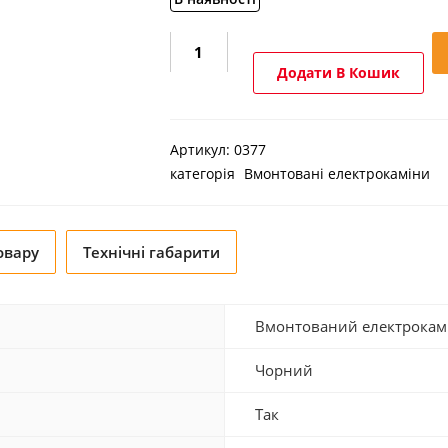
Електрокамін
Royal
Додати В Кошик
Flame
Vision
23
Артикул:
0377
EF
категорія
Вмонтовані електрокаміни
LED
FX
кількість
овару
Технічні габарити
Вмонтований електрокам
Чорний
Так