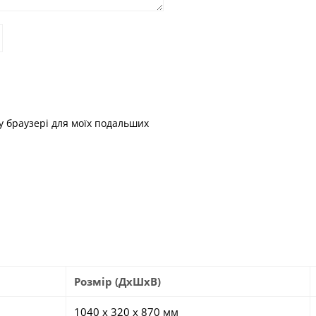
му браузері для моїх подальших
Розмір (ДхШхВ)
1040 х 320 х 870 мм