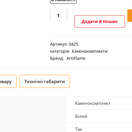
Камінокомплект
ArtiFlame
Додати В Кошик
Linz
AF23S
білий
Артикул:
0425
кількість
категорія
Камінокомплекти
Бренд:
ArtiFlame
овару
Технічні габарити
Камінокомплект
Білий
Так