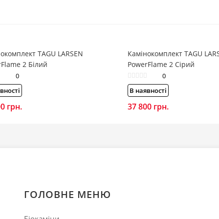
нокомплект TAGU LARSEN
Камінокомплект TAGU LAR
Flame 2 Білий
PowerFlame 2 Сірий
0
0
вності
В наявності
00
грн.
37 800
грн.
ГОЛОВНЕ МЕНЮ
Біокаміни