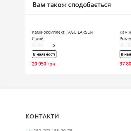
Вам також сподобається
Камінокомплект TAGU LARSEN
Камі
Сірий
Power
0
В наявності
В ная
20 950
грн.
37 8
КОНТАКТИ
+380 (97) 465-90-78