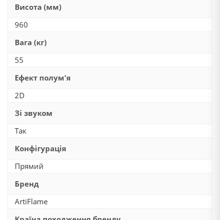
Висота (мм)
960
Вага (кг)
55
Ефект полум'я
2D
Зі звуком
Так
Конфігурація
Прямий
Бренд
ArtiFlame
Країна походження бренду