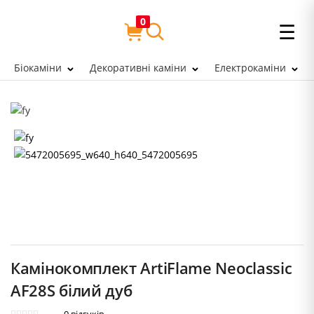
0
☰
Біокаміни
Декоративні каміни
Електрокаміни
Камінокомплект ArtiFlame Neoclassic
AF28S білий дуб