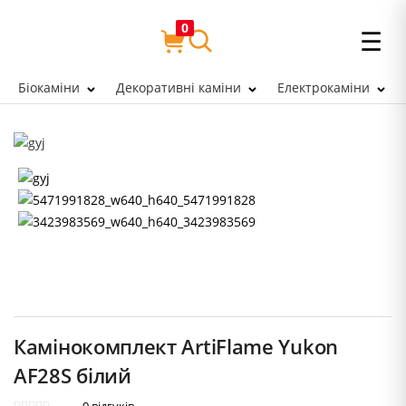
0
☰
Біокаміни
Декоративні каміни
Електрокаміни
Камінокомплект ArtiFlame Yukon
AF28S білий