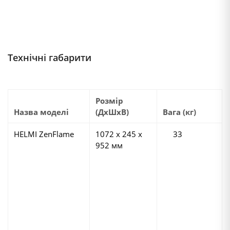
Технічні габарити
Розмір
Назва моделі
(ДхШхВ)
Вага (кг)
HELMI ZenFlame
1072 х 245 х
33
952 мм