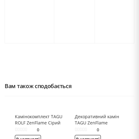
Вам також сподобається
Камінокомплект TAGU
Декоративний камін
ROLF ZenFlame Сірий
TAGU ZenFlame
0
0
В наявності
В наявності