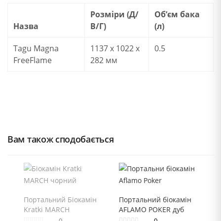
Розміри (Д/
Об’єм бака
Назва
В/Г)
(л)
Tagu Magna
1137 х 1022 х
0.5
FreeFlame
282 мм
Вам також сподобається
Портальний Біокамін
Портальний біокамін
Kratki MARCH
AFLAMO POKER дуб
0
0