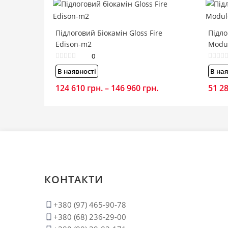
Підлоговий Біокамін Gloss Fire
Підло
Edison-m2
Modu
0
В наявності
В ная
124 610
грн.
–
146 960
грн.
Price
51 2
range:
124
610 грн.
through
146
960 грн.
КОНТАКТИ
+380 (97) 465-90-78
+380 (68) 236-29-00