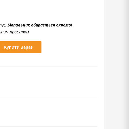
пус.
Біопальник обирається окремо!
льним проєктом
Купити Зараз