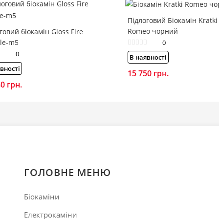
Підлоговий Біокамін Kratki
Romeo чорний
говий біокамін Gloss Fire
le-m5
0
0
В наявності
вності
15 750
грн.
80
грн.
ГОЛОВНЕ МЕНЮ
Біокаміни
Електрокаміни