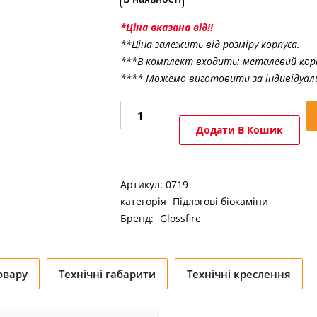
*Ціна вказана від!!
**Ціна залежить від розміру корпуса.
***В комплект входить: металевий кор
**** Можемо виготовити за індивідуа
Підлоговий
біокамін
Додати В Кошик
Gloss
Fire
Loft
Артикул:
0719
кількість
категорія
Підлогові біокаміни
Бренд:
Glossfire
овару
Технічні габарити
Технічні креслення