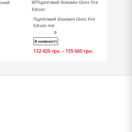
Підлоговий Біокамін Gloss Fire
Edison-m4
0
В наявності
132 420
грн.
–
155 660
грн.
Price
range:
132
420 грн.
through
155
660 грн.