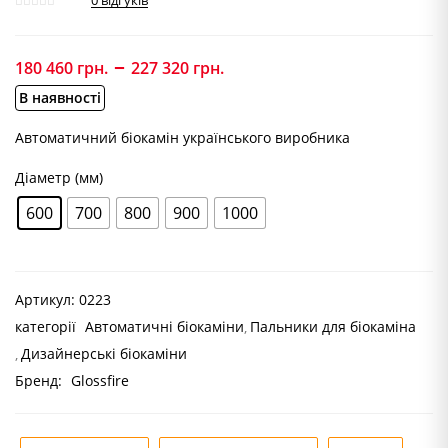
0
відгуків
–
Price
180 460
грн.
227 320
грн.
range:
В наявності
180
460 грн.
Автоматичний біокамін українського виробника
through
Діаметр (мм)
227
320 грн.
600
700
800
900
1000
Артикул:
0223
категорії
Автоматичні біокаміни
Пальники для біокаміна
Дизайнерські біокаміни
Бренд:
Glossfire