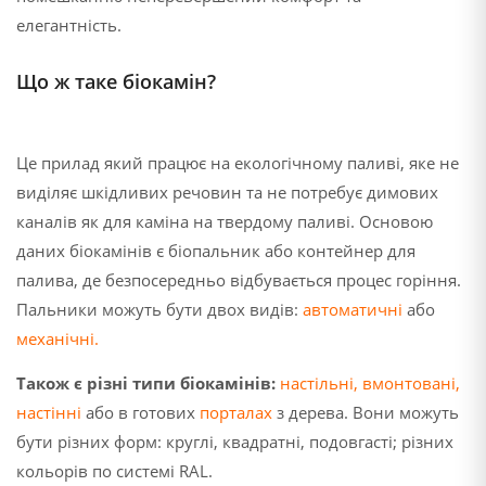
елегантність.
Що ж таке біокамін?
Це прилад який працює на екологічному паливі, яке не
виділяє шкідливих речовин та не потребує димових
каналів як для каміна на твердому паливі. Основою
даних біокамінів є біопальник або контейнер для
палива, де безпосередньо відбувається процес горіння.
Пальники можуть бути двох видів:
автоматичні
або
механічні
.
Також є різні типи біокамінів:
настільні
,
вмонтовані
,
настінні
або в готових
порталах
з дерева. Вони можуть
бути різних форм: круглі, квадратні, подовгасті; різних
кольорів по системі RAL.