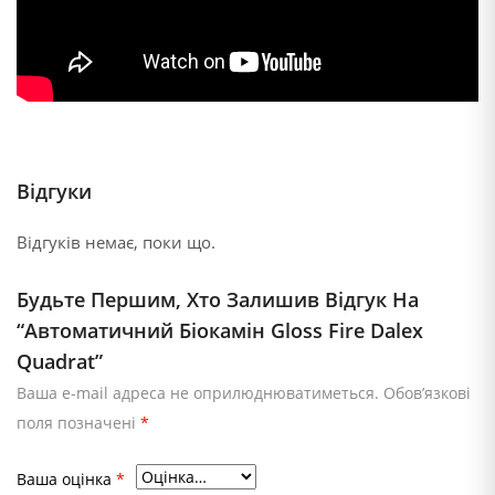
Відгуки
Відгуків немає, поки що.
Будьте Першим, Хто Залишив Відгук На
“Автоматичний Біокамін Gloss Fire Dalex
Quadrat”
Ваша e-mail адреса не оприлюднюватиметься.
Обов’язкові
поля позначені
*
Ваша оцінка
*