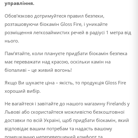
управління.
Обов’язково дотримуйтеся правил безпеки,
розташовуючи біокамін Gloss Fire, і уникайте
розміщення легкозаймистих речей в радіусі 1 метра від
нього.
Пам’ятайте, коли плануєте придбати біокамін безпека
має переважати над красою, оскільки камін на
біопаливі – це живий вогонь!
Якщо Ви шукаєте ціна – якість, то продукція Gloss Fire
хороший вибір.
Не вагайтеся і завітайте до нашого магазину Firelands у
Львові або скористайтеся можливістю безкоштовної
доставки по всій Україні, щоб придбати біокамін, який
відповідає вашим потребам та надасть вашому
помешканню неперевершений комфорт та