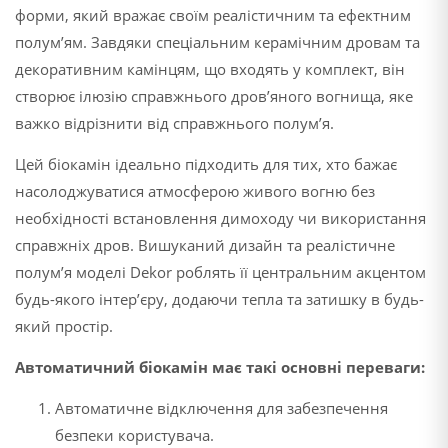
форми, який вражає своїм реалістичним та ефектним
полум’ям. Завдяки спеціальним керамічним дровам та
декоративним камінцям, що входять у комплект, він
створює ілюзію справжнього дров’яного вогнища, яке
важко відрізнити від справжнього полум’я.
Цей біокамін ідеально підходить для тих, хто бажає
насолоджуватися атмосферою живого вогню без
необхідності встановлення димоходу чи використання
справжніх дров. Вишуканий дизайн та реалістичне
полум’я моделі Dekor роблять її центральним акцентом
будь-якого інтер’єру, додаючи тепла та затишку в будь-
який простір.
Автоматичний біокамін має такі основні переваги:
Автоматичне відключення для забезпечення
безпеки користувача.