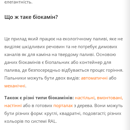
елегантність.
Що ж таке біокамін?
Це прилад який працює на екологічному паливі, яке не
виділяє шкідливих речовин та не потребує димових
каналів як для каміна на твердому паливі. Основою
даних біокамінів є біопальник або контейнер для
палива, де безпосередньо відбувається процес горіння.
Пальники можуть бути двох видів:
автоматичні
або
механічні
.
Також є різні типи біокамінів:
настільні
,
вмонтовані
,
настінні
або в готових
порталах
з дерева. Вони можуть
бути різних форм: круглі, квадратні, подовгасті; різних
кольорів по системі RAL.