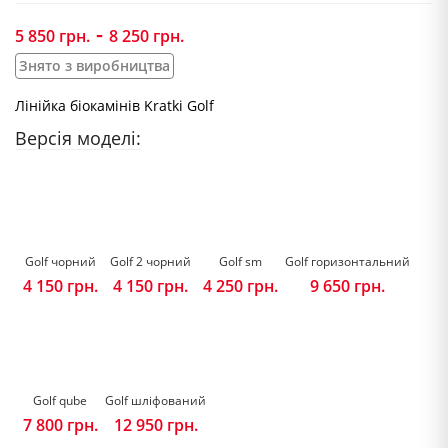
-
5 850
грн.
8 250
грн.
Знято з виробництва
Лінійка біокамінів Kratki Golf
Версія моделі:
Golf чорний
Golf 2 чорний
Golf sm
Golf горизонтальний
4 150
грн.
4 150
грн.
4 250
грн.
9 650
грн.
Golf qube
Golf шліфований
7 800
грн.
12 950
грн.