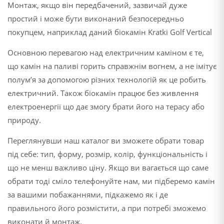
Монтаж, якщо він передбачений, зазвичай дуже
простий і може бути виконаний безпосередньо
покупцем, наприклад даний біокамін Kratki Golf Vertical
Основною перевагою над електричним каміном є те,
що камін на паливі горить справжнім вогнем, а не імітує
полум’я за допомогою різних технологій як це робить
електричний. Також біокамін працює без живлення
електроенергії що дає змогу брати його на терасу або
природу.
Переглянувши наш каталог ви зможете обрати товар
під себе: тип, форму, розмір, колір, функціональність і
що не менш важливо ціну. Якщо ви вагається що саме
обрати тоді сміло телефонуйте нам, ми підберемо камін
за вашими побажаннями, підкажемо як і де
правильного його розмістити, а при потребі зможемо
виконати й монтаж.