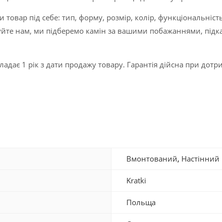
товар під себе: тип, форму, розмір, колір, функціональніст
уйте нам, ми підберемо камін за вашими побажаннями, підка
кладає 1 рік з дати продажу товару. Гарантія дійсна при дотри
Вмонтований
,
Настінний
Kratki
Польща