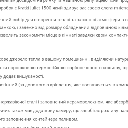
ликим досвідом на ринку та надійною репутацією. їхня прод
обок є Kratki Juliet 1500 який здивує вас своєю елегантніст
чний вибір для створення теплої та затишної атмосфери в в
рамкою, і залежно від розміру обладнаний відповідною кіль
озволить зекономити місце в кімнаті завдяки своїм компакт
аткове джерело тепла в вашому помешканні, виділяючи натура
ється порошковою термостійкою фарбою чорного кольору, що
у додає вишуканості.
стінний (за допомогою кріплення, яке поставляється в комп
ержавіючої сталі і заповнений керамоволокном, яке абсорбу
ьник також має додаткову камеру, що запобігає розливу пал
ого заповнення контейнера паливом.
ашення вогню у будь-який момент.