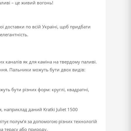
аливі – це живий вогонь!
ої доставки по всій Україні, щоб придбати
легантність.
х каналів як для каміна на твердому паливі.
іння. Пальники можуть бути двох видів:
жуть бути різних форм: круглі, квадратні,
наприклад даний Kratki Juliet 1500
ітує полум’я за допомогою різних технологій
а терасу або природу.