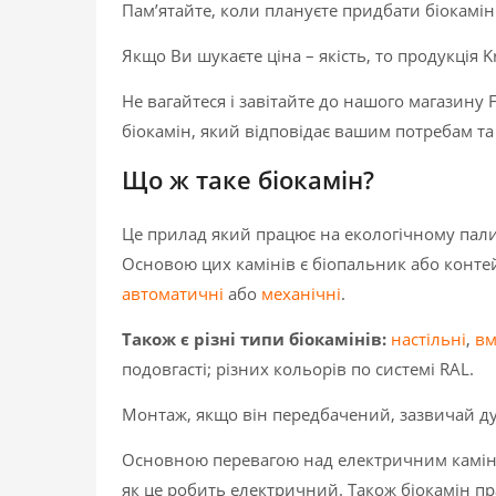
Пам’ятайте, коли плануєте придбати біокамін
Якщо Ви шукаєте ціна – якість, то продукція K
Не вагайтеся і завітайте до нашого магазину 
біокамін, який відповідає вашим потребам 
Що ж таке біокамін?
Це прилад який працює на екологічному палив
Основою цих камінів є біопальник або конте
автоматичні
або
механічні
.
Також є різні типи біокамінів:
настільні
,
вм
подовгасті; різних кольорів по системі RAL.
Монтаж, якщо він передбачений, зазвичай ду
Основною перевагою над електричним каміном 
як це робить електричний. Також біокамін пр