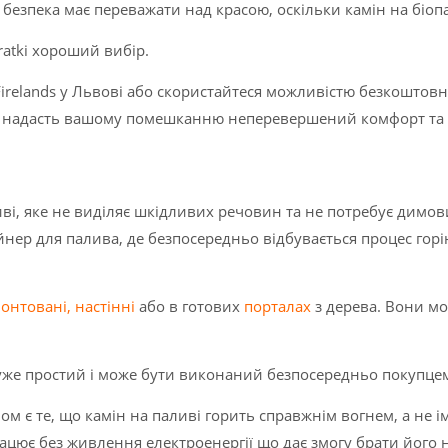
 безпека має переважати над красою, оскільки камін на біоп
ratki хороший вибір.
Firelands у Львові або скористайтеся можливістю безкоштовн
та надасть вашому помешканню неперевершений комфорт та е
і, яке не виділяє шкідливих речовин та не потребує димови
йнер для палива, де безпосередньо відбувається процес гор
онтовані
,
настінні
або в готових
порталах
з дерева. Вони мо
же простий і може бути виконаний безпосередньо покупцем, 
є те, що камін на паливі горить справжнім вогнем, а не ім
ацює без живлення електроенергії що дає змогу брати його н