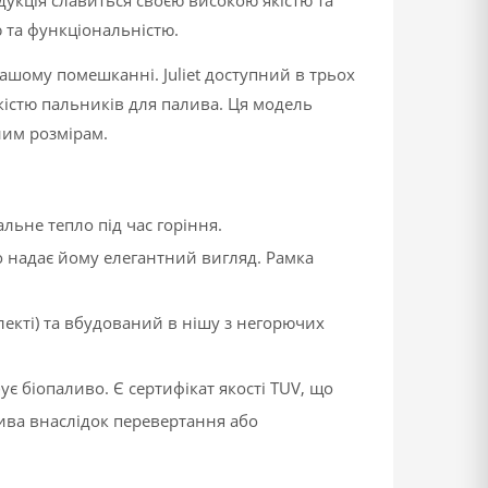
укція славиться своєю високою якістю та
ю та функціональністю.
ашому помешканні. Juliet доступний в трьох
кістю пальників для палива. Ця модель
ним розмірам.
льне тепло під час горіння.
 надає йому елегантний вигляд. Рамка
лекті) та вбудований в нішу з негорючих
є біопаливо. Є сертифікат якості TUV, що
ива внаслідок перевертання або