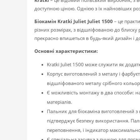
Kratki
– це відомий польський виробник, з ве
доступною ціною. Однією з їх найновіших розр
Біокамін Kratki Juliet Juliet 1500
– це практи
різних розмірах, з відшліфованою до блиску 
прекрасно впишеться в будь-який дизайн і д
Основні характеристики:
Kratki Juliet 1500 може служити як дод
Корпус виготовлений з металу і фарбу
відшліфованого металу срібного кольор
Є можливість монтажу в два способи: на
матеріалів.
Пальник для біокаміна виготовлений з н
підтверджує безпеку використання. Пал
переповнення, і індикатор максимальн
Є спеціальна засувка з ручкою для пог