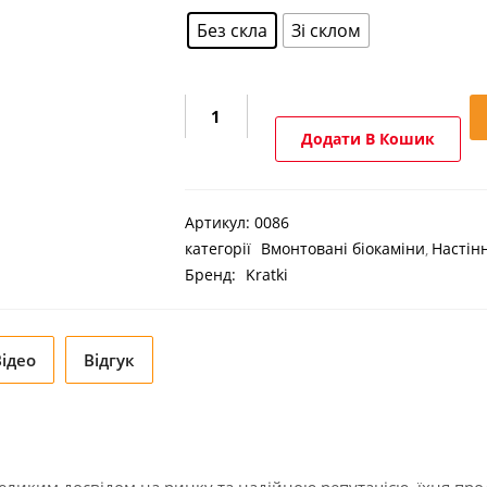
Без скла
Зі склом
Біокамін
Kratki
Додати В Кошик
Juliet
1500
кількість
Артикул:
0086
категорії
Вмонтовані біокаміни
Настінн
Бренд:
Kratki
Відео
Відгук