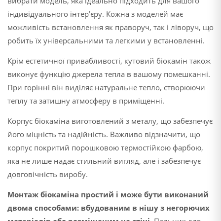
вибрати модель, яка ідеально підходить для вашого
індивідуального інтер’єру. Кожна з моделей має
можливість встановлення як праворуч, так і ліворуч, що
робить їх універсальними та легкими у встановленні.
Крім естетичної привабливості, кутовий біокамін також
виконує функцію джерела тепла в вашому помешканні.
При горінні він виділяє натуральне тепло, створюючи
теплу та затишну атмосферу в приміщенні.
Корпус біокаміна виготовлений з металу, що забезпечує
його міцність та надійність. Важливо відзначити, що
корпус покритий порошковою термостійкою фарбою,
яка не лише надає стильний вигляд, але і забезпечує
довговічність виробу.
Монтаж біокаміна простий і може бути виконаний
двома способами: вбудованим в нішу з негорючих