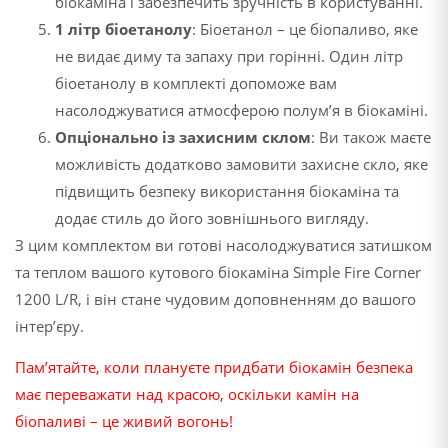
біокаміна і забезпечить зручність в користуванні.
1 літр біоетанолу
: Біоетанол – це біопаливо, яке
не видає диму та запаху при горінні. Один літр
біоетанолу в комплекті допоможе вам
насолоджуватися атмосферою полум’я в біокаміні.
Опціонально із захисним склом
: Ви також маєте
можливість додатково замовити захисне скло, яке
підвищить безпеку використання біокаміна та
додає стиль до його зовнішнього вигляду.
З цим комплектом ви готові насолоджуватися затишком
та теплом вашого кутового біокаміна Simple Fire Corner
1200 L/R, і він стане чудовим доповненням до вашого
інтер’єру.
Пам’ятайте, коли плануєте придбати біокамін безпека
має переважати над красою, оскільки камін на
біопаливі – це живий вогонь!