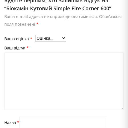
Будьте Першим, Хто Залишив Відгук На
“Біокамін Кутовий Simple Fire Corner 600”
Ваша e-mail адреса не оприлюднюватиметься.
Обов’язкові
поля позначені
*
Ваша оцінка
*
Ваш відгук
*
Назва
*