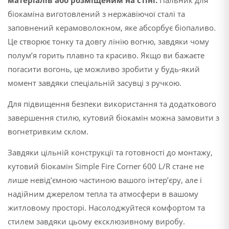
матеріалів або розміщеним на стіні.
Пальник для
біокаміна виготовлений з нержавіючої сталі та
заповнений керамоволокном, яке абсорбує біопаливо.
Це створює тонку та довгу лінію вогню, завдяки чому
полум’я горить плавно та красиво. Якщо ви бажаєте
погасити вогонь, це можливо зробити у будь-який
момент завдяки спеціальній засувці з ручкою.
Для підвищення безпеки використання та додаткового
завершення стилю, кутовий біокамін можна замовити з
вогнетривким склом.
Завдяки цільній конструкції та готовності до монтажу,
кутовий біокамін Simple Fire Corner 600 L/R стане не
лише невід’ємною частиною вашого інтер’єру, але і
надійним джерелом тепла та атмосфери в вашому
житловому просторі. Насолоджуйтеся комфортом та
стилем завдяки цьому ексклюзивному виробу.