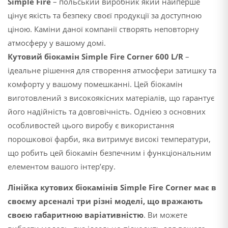
Simple Fire
– польський виробник який найперше
цінує якість та безпеку своєї продукції за доступною
ціною. Каміни даної компанії створять неповторну
атмосферу у вашому домі.
Кутовий біокамін Simple Fire Corner 600 L/R
–
ідеальне рішення для створення атмосфери затишку та
комфорту у вашому помешканні. Цей біокамін
виготовлений з високоякісних матеріалів, що гарантує
його надійність та довговічність. Однією з основних
особливостей цього виробу є використання
порошкової фарби, яка витримує високі температури,
що робить цей біокамін безпечним і функціональним
елементом вашого інтер’єру.
Лінійка кутових біокамінів Simple Fire Corner має в
своєму арсеналі три різні моделі, що вражають
своєю габаритною варіативністю
. Ви можете