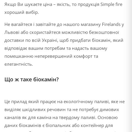
Якщо Ви шукаєте ціна – якість, то продукція Simple fire
хороший вибір.
Не вагайтеся і завітайте до нашого магазину Firelands у
Львові або скористайтеся можливістю безкоштовної
доставки по всій Україні, щоб придбати біокамін, який
відповідає вашим потребам та надасть вашому
помешканню неперевершений комфорт та
елегантність.
Що ж таке
біокамін
?
Це прилад який працює на екологічному паливі, яке не
виділяє шкідливих речовин та не потребує димових
каналів як для каміна на твердому паливі. Основою
даних
біокамінів
є
біопальник
або контейнер для