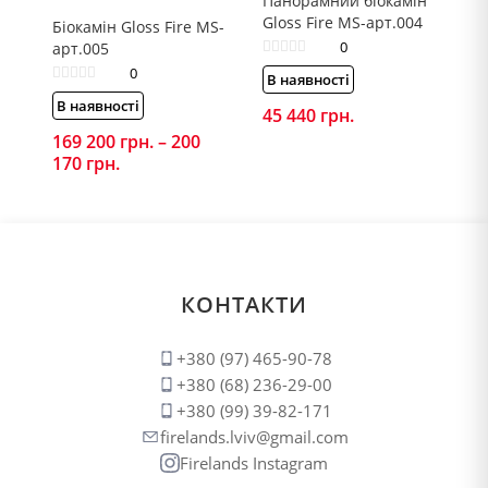
Панорамний біокамін
Gloss Fire MS-арт.004
Біокамін Gloss Fire MS-
0
арт.005
0
В наявності
В наявності
45 440
грн.
169 200
грн.
–
200
170
грн.
Price
range:
169
200 грн.
through
200
170 грн.
КОНТАКТИ
+380 (97) 465-90-78
+380 (68) 236-29-00
+380 (99) 39-82-171
firelands.lviv@gmail.com
Firelands Instagram