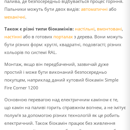
палива, де безпосередньо відбувається процес горіння.
Пальники можуть бути двох видів:
автоматичні
або
механічні
.
Також є різні типи
біокамінів
:
настільні
,
вмонтовані
,
настінні
або в готових
порталах
з дерева. Вони можуть
бути різних форм: круглі, квадратні, подовгасті; різних
кольорів по системі RAL.
Монтаж, якщо він передбачений, зазвичай дуже
простий і може бути виконаний безпосередньо
покупцем, наприклад даний кутовий біокамін Simple
Fire Corner 1200
Основною перевагою над електричним каміном є те,
що камін на паливі горить справжнім вогнем, а не імітує
полум’я за допомогою різних технологій як це робить
електричний. Також біокамін працює без живлення