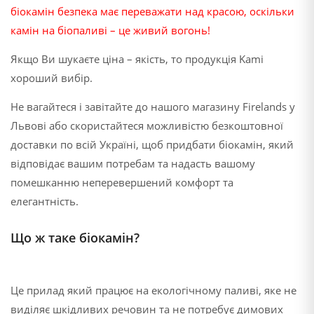
біокамін безпека має переважати над красою, оскільки
камін на біопаливі – це живий вогонь!
Якщо Ви шукаєте ціна – якість, то продукція Kami
хороший вибір.
Не вагайтеся і завітайте до нашого магазину Firelands у
Львові або скористайтеся можливістю безкоштовної
доставки по всій Україні, щоб придбати біокамін, який
відповідає вашим потребам та надасть вашому
помешканню неперевершений комфорт та
елегантність.
Що ж таке
біокамін
?
Це прилад який працює на екологічному паливі, яке не
виділяє шкідливих речовин та не потребує димових