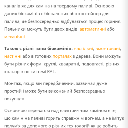
каналів як для каміна на твердому паливі. Основою
даних
біокамінів
є
біопальник
або контейнер для
палива, де безпосередньо відбувається процес горіння.
Пальники можуть бути двох видів:
автоматичні
або
механічні
.
Також є різні типи
біокамінів
:
настільні
,
вмонтовані
,
настінні
або в готових
порталах
з дерева. Вони можуть
бути різних форм: круглі, квадратні, подовгасті; різних
кольорів по системі RAL.
Монтаж, якщо він передбачений, зазвичай дуже
простий і може бути виконаний безпосередньо
покупцем
Основною перевагою над електричним каміном є те,
що камін на паливі горить справжнім вогнем, а не імітує
полум’я за допомогою різних технологій як це робить