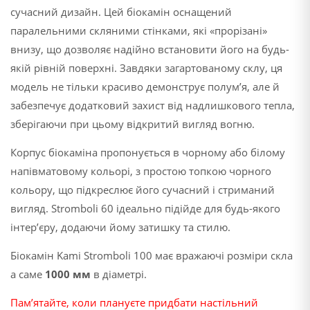
сучасний дизайн. Цей біокамін оснащений
паралельними скляними стінками, які «прорізані»
внизу, що дозволяє надійно встановити його на будь-
якій рівній поверхні. Завдяки загартованому склу, ця
модель не тільки красиво демонструє полум’я, але й
забезпечує додатковий захист від надлишкового тепла,
зберігаючи при цьому відкритий вигляд вогню.
Корпус біокаміна пропонується в чорному або білому
напівматовому кольорі, з простою топкою чорного
кольору, що підкреслює його сучасний і стриманий
вигляд. Stromboli 60 ідеально підійде для будь-якого
інтер’єру, додаючи йому затишку та стилю.
Біокамін Kami Stromboli 100 має вражаючі розміри скла
а саме
1000 мм
в діаметрі.
Пам’ятайте, коли плануєте придбати настільний