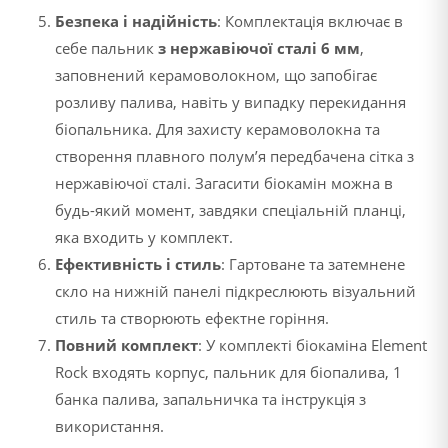
Безпека і надійність
: Комплектація включає в
себе пальник
з нержавіючої сталі 6 мм
,
заповнений керамоволокном, що запобігає
розливу палива, навіть у випадку перекидання
біопальника. Для захисту керамоволокна та
створення плавного полум’я передбачена сітка з
нержавіючої сталі. Загасити біокамін можна в
будь-який момент, завдяки спеціальній планці,
яка входить у комплект.
Ефективність і стиль
: Гартоване та затемнене
скло на нижній панелі підкреслюють візуальний
стиль та створюють ефектне горіння.
Повний комплект
: У комплекті біокаміна Element
Rock входять корпус, пальник для біопалива, 1
банка палива, запальничка та інструкція з
використання.