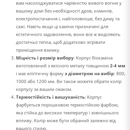
вам насолоджуватися чарівністю живого вогню у
вашому домі без необхідності дров, коминів,
електропостачання і, найголовніше, без диму та
сажі. Навіть якщо ці каміни призначені для
естетичного задоволення, вони все ж виділяють
достатньо тепла, щоб додатково зігрівати
приміщення взимку.
Міцність і розмір вибору
: Корпус біокаміна
виготовлений з якісного металу товщиною
2-4 мм
і має еліптичну форму
з діаметром на вибір
: 800,
1000 або 1200 мм. Ви також можете обрати колір
корпусу за вашим смаком.
Термостійкість і вишуканість
: Корпус
фарбується порошковою термостійкою фарбою,
яка стійка до високих температур і зовнішнього
впливу. Колір може бути обраний залежно від
вашого стилю.