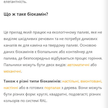
елегантність.
Що ж таке біокамін?
Це прилад який працює на екологічному паливі, яке не
виділяє шкідливих речовин та не потребує димових
каналів як для каміна на твердому паливі. Основою
даних біокамінів є біопальник або контейнер для
палива, де безпосередньо відбувається процес горіння.
Пальники можуть бути двох видів:
автоматичні
або
механічні
.
Також є різні типи біокамінів:
настільні
,
вмонтовані
,
настінні
або в готових
порталах
з дерева. Вони можуть
бути різних форм: круглі, квадратні, подовгасті; різних
кольорів по системі RAL.