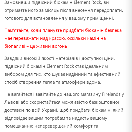
Замовивши підвісний біокамін Element Rock, ви
отримаєте його за місяць після внесення передоплати,
готового для встановлення у вашому приміщенні.
Пам’ятайте, коли плануєте придбати біокамін безпека
має переважати над красою, оскільки камін на
біопаливі – це живий вогонь!
Завдяки високій якості матеріалів і доступної ціни,
підвісний біокамін Element Rock стає ідеальним
вибором для тих, хто шукає надійний та ефективний
спосіб створення тепла та атмосфери вдома.
Не вагайтеся і завітайте до нашого магазину Firelands у
Львові або скористайтеся можливістю безкоштовної
доставки по всій Україні, щоб придбати біокамін, який
відповідає вашим потребам та надасть вашому
помешканню неперевершений комфорт та