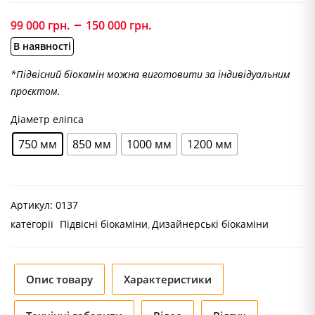
–
Price
99 000
грн.
150 000
грн.
range:
В наявності
99
000 грн.
*Підвісний біокамін можна виготовити за індивідуальним
through
проєктом.
150
Діаметр еліпса
000 грн.
750 мм
850 мм
1000 мм
1200 мм
Артикул:
0137
категорії
Підвісні біокаміни
Дизайнерські біокаміни
Опис товару
Характеристики