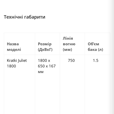
Технічні габарити
Лінія
Назва
Розмір
вогню
Об’єм
моделі
(ДхВхГ)
(мм)
бака (л)
Kratki Juliet
1800 х
750
1.5
1800
650 х 167
мм