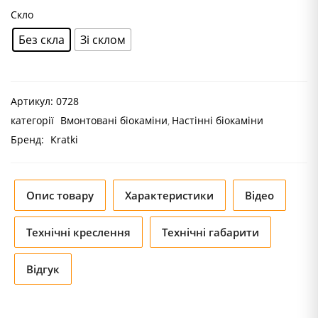
Скло
Без скла
Зі склом
Артикул:
0728
категорії
Вмонтовані біокаміни
Настінні біокаміни
Бренд:
Kratki
Опис товару
Характеристики
Відео
Технічні креслення
Технічні габарити
Відгук