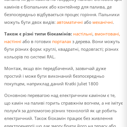
камінів є біопальник або контейнер для палива, де
безпосередньо відбувається процес горіння. Пальники
можуть бути двох видів:
автоматичні
або
механічні
.
Також є різні типи біокамінів:
настільні
,
вмонтовані
,
настінні
або в готових
порталах
з дерева. Вони можуть
бути різних форм: круглі, квадратні, подовгасті; різних
кольорів по системі RAL.
Монтаж, якщо він передбачений, зазвичай дуже
простий і може бути виконаний безпосередньо
покупцем, наприклад даний Kratki Juliet 1800
Основною перевагою над електричним каміном є те,
що камін на паливі горить справжнім вогнем, а не імітує
полум’я за допомогою різних технологій як це робить
електричний. Також біокамін працює без живлення
електроенергії що дає змогу брати його на терасу або