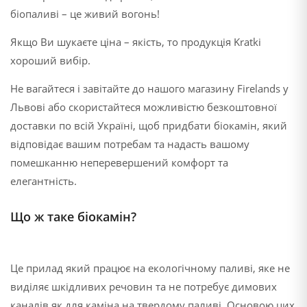
біопаливі – це живий вогонь!
Якщо Ви шукаєте ціна – якість, то продукція Kratki
хороший вибір.
Не вагайтеся і завітайте до нашого магазину Firelands у
Львові або скористайтеся можливістю безкоштовної
доставки по всій Україні, щоб придбати біокамін, який
відповідає вашим потребам та надасть вашому
помешканню неперевершений комфорт та
елегантність.
Що ж таке біокамін?
Це прилад який працює на екологічному паливі, яке не
виділяє шкідливих речовин та не потребує димових
каналів як для каміна на твердому паливі. Основою цих