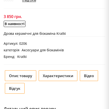
0
відгуків
3 850
грн.
В наявності
Дрова керамічні для біокаміна Kratki
Артикул:
0206
категорія
Аксесуари для біокамінів
Бренд:
Kratki
Опис товару
Характеристики
Відео
Відгук
Детальний опис товару