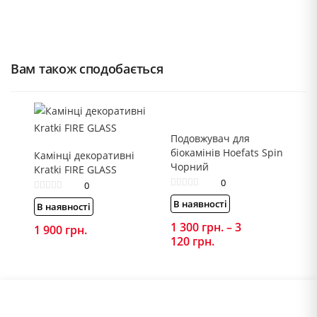
Вам також сподобається
Подовжувач для
біокамінів Hoefats Spin
Камінці декоративні
Чорний
Kratki FIRE GLASS
0
0
В наявності
В наявності
1 300
грн.
–
3
1 900
грн.
120
грн.
Price
range:
1
300 грн.
through
3