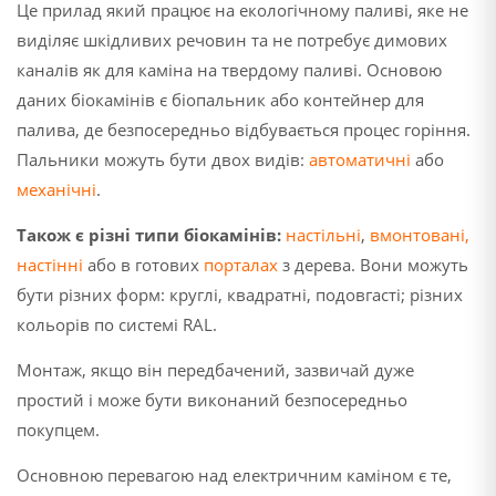
Це прилад який працює на екологічному паливі, яке не
виділяє шкідливих речовин та не потребує димових
каналів як для каміна на твердому паливі. Основою
даних біокамінів є біопальник або контейнер для
палива, де безпосередньо відбувається процес горіння.
Пальники можуть бути двох видів:
автоматичні
або
механічні
.
Також є різні типи біокамінів:
настільні
,
вмонтовані
,
настінні
або в готових
порталах
з дерева. Вони можуть
бути різних форм: круглі, квадратні, подовгасті; різних
кольорів по системі RAL.
Монтаж, якщо він передбачений, зазвичай дуже
простий і може бути виконаний безпосередньо
покупцем.
Основною перевагою над електричним каміном є те,