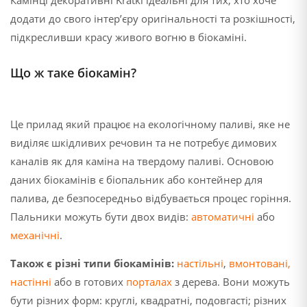
Камінці декоративні Kratki ідеальні для тих, хто хоче
додати до свого інтер’єру оригінальності та розкішності,
підкресливши красу живого вогню в біокаміні.
Що ж таке біокамін?
Це прилад який працює на екологічному паливі, яке не
виділяє шкідливих речовин та не потребує димових
каналів як для каміна на твердому паливі. Основою
даних біокамінів є біопальник або контейнер для
палива, де безпосередньо відбувається процес горіння.
Пальники можуть бути двох видів:
автоматичні
або
механічні
.
Також є різні типи біокамінів:
настільні
,
вмонтовані
,
настінні
або в готових
порталах
з дерева. Вони можуть
бути різних форм: круглі, квадратні, подовгасті; різних